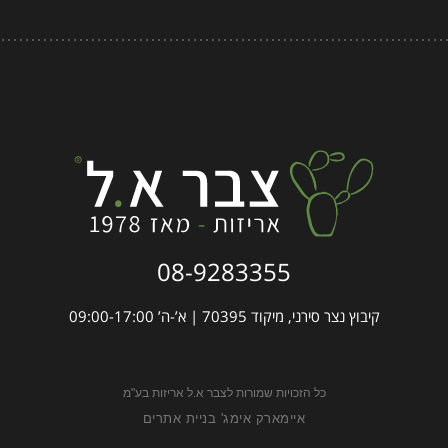
08-9283355
קיבוץ נצר סירני, מיקוד 70395 | א’-ה’ 09:00-17:00
כל הזכויות שמורות לצבר א.ל אריזות בע"מ
איימארק אימג' בניית אתרים