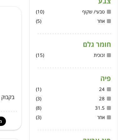
צבע
טבעי/ שקוף
(10)
אחר
(5)
חומר גלם
זכוכית
(15)
פיה
(1)
24
(3)
28
(8)
31.5
אחר
(3)
מ