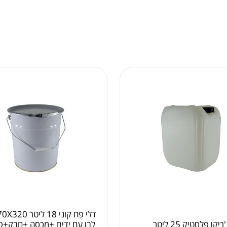
'ריקן פלסטיק 25 ליטר
לבן עם ידית +מכסה +חבק+פ