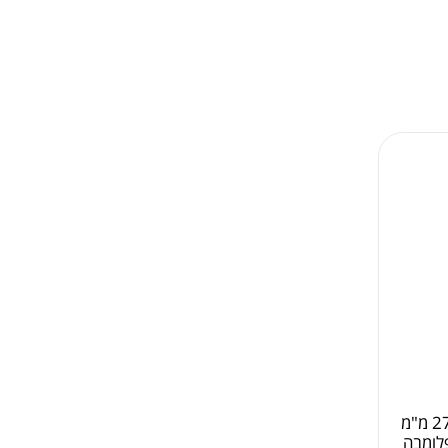
דלי פח קוני 18 ליטר 270X320 מ"מ
לומבה