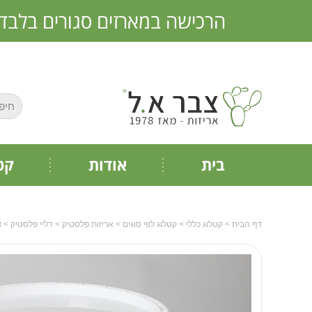
הרכישה במארזים סגורים בלבד * אין מכירה 
חפש:
בית
אודות
קט
דף הבית
>
קטלוג כללי
>
קטלוג לפי סוגים
>
אריזות פלסטיק
>
דליי פלסטיק
>
דל