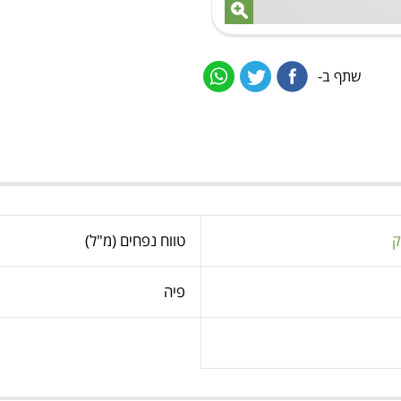
שתף ב-
ק
טווח נפחים (מ"ל)
פיה