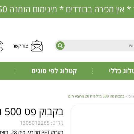
בבודדים * מינימום הזמנה 350 ש"ח * הזמנות מראש בלבד
פתח תפריט נגישות
צור קשר
חיפוש
לוג כללי
קטלוג לפי סוגים
יים
>
בקבוק פט 500 מ"ל פיה 28 מרובע חום
בקבוק פט 500 מ"ל פיה 28 מרובע חום
מק"ט:
1305012265
בקבוק PET מרובע, פיה 28. תוצרת איטליה. מיוצר תחת תקני האיכות ISO9001 ו- GMP.